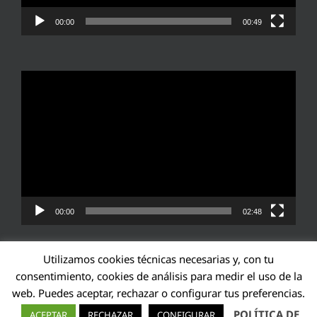
00:00
00:49
Reproductor
de
vídeo
00:00
02:48
Utilizamos cookies técnicas necesarias y, con tu
consentimiento, cookies de análisis para medir el uso de la
web. Puedes aceptar, rechazar o configurar tus preferencias.
Transparencia UE: 571940142138-2
POLÍTICA DE
ACEPTAR
RECHAZAR
CONFIGURAR