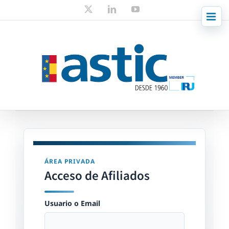
Skip
X
LinkedIn
YouTube
to
content
ÁREA PRIVADA
Acceso de Afiliados
Usuario o Email