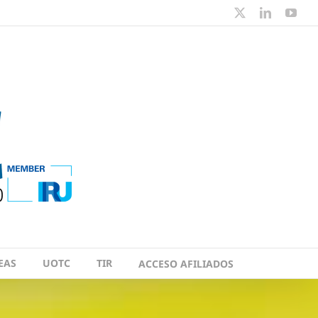
X
LinkedIn
You
EAS
UOTC
TIR
ACCESO AFILIADOS