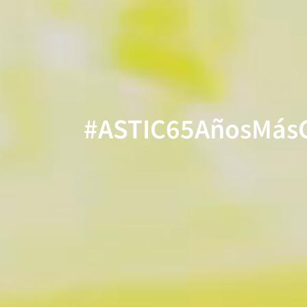
#ASTIC65AñosMás