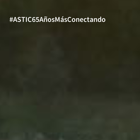
#ASTIC65AñosMásConectando