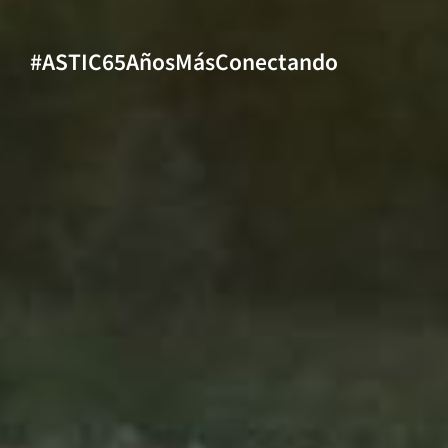
#ASTIC65AñosMásConectando