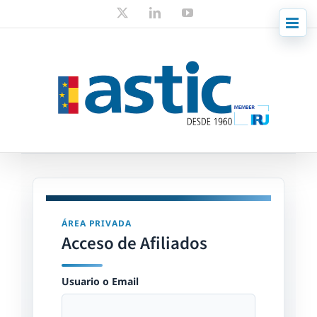
Skip
X
LinkedIn
YouTube
to
content
ÁREA PRIVADA
Acceso de Afiliados
Usuario o Email