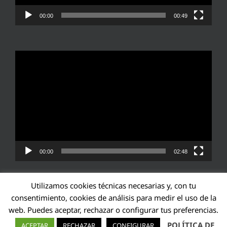
00:00
00:49
Reproductor
de
vídeo
00:00
02:48
Utilizamos cookies técnicas necesarias y, con tu
consentimiento, cookies de análisis para medir el uso de la
web. Puedes aceptar, rechazar o configurar tus preferencias.
Transparencia UE: 571940142138-2
POLÍTICA DE
ACEPTAR
RECHAZAR
CONFIGURAR