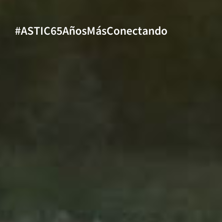
#ASTIC65AñosMásConectando