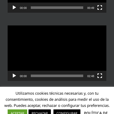
00:00
00:49
Reproductor
de
vídeo
00:00
02:48
Utilizamos cookies técnicas necesarias y, con tu
consentimiento, cookies de análisis para medir el uso de la
web. Puedes aceptar, rechazar o configurar tus preferencias.
Transparencia UE: 571940142138-2
POLÍTICA DE
ACEPTAR
RECHAZAR
CONFIGURAR