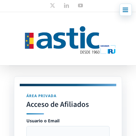
Skip
X
LinkedIn
YouTube
to
content
ÁREA PRIVADA
Acceso de Afiliados
Usuario o Email