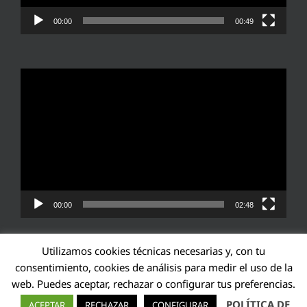
00:00
00:49
Reproductor
de
vídeo
00:00
02:48
Utilizamos cookies técnicas necesarias y, con tu
consentimiento, cookies de análisis para medir el uso de la
web. Puedes aceptar, rechazar o configurar tus preferencias.
Transparencia UE: 571940142138-2
POLÍTICA DE
ACEPTAR
RECHAZAR
CONFIGURAR