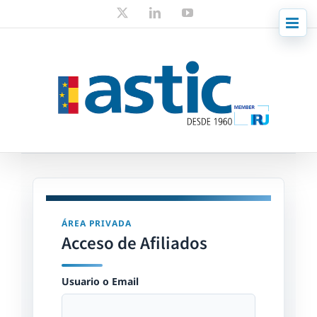
Skip
X
LinkedIn
YouTube
to
content
ÁREA PRIVADA
Acceso de Afiliados
Usuario o Email