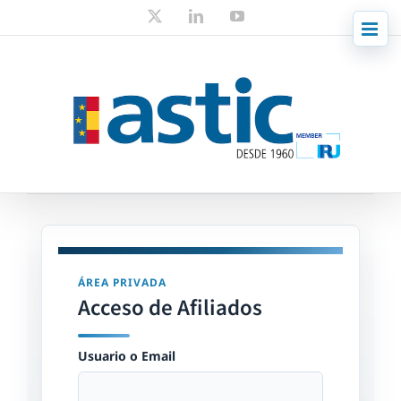
Skip
X
LinkedIn
YouTube
to
content
ÁREA PRIVADA
Acceso de Afiliados
Usuario o Email