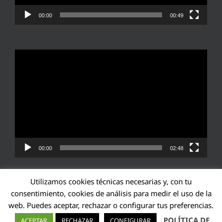
00:00
00:49
Reproductor
de
vídeo
00:00
02:48
Utilizamos cookies técnicas necesarias y, con tu
consentimiento, cookies de análisis para medir el uso de la
web. Puedes aceptar, rechazar o configurar tus preferencias.
Transparencia UE: 571940142138-2
POLÍTICA DE
ACEPTAR
RECHAZAR
CONFIGURAR