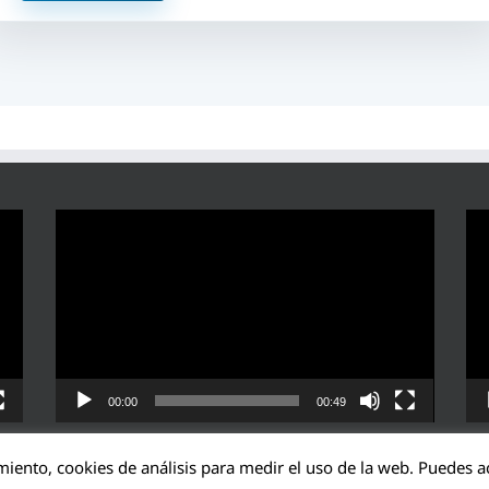
Reproductor
Rep
de
de
vídeo
víd
00:00
00:49
miento, cookies de análisis para medir el uso de la web. Puedes ac