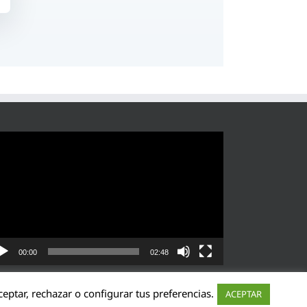
roductor
eo
00:00
02:48
eptar, rechazar o configurar tus preferencias.
ACEPTAR