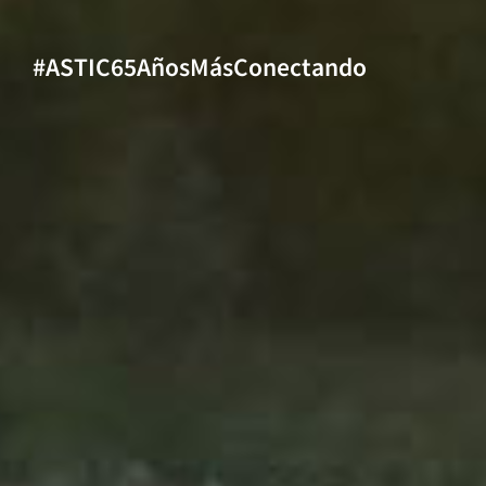
#ASTIC65AñosMásConectando