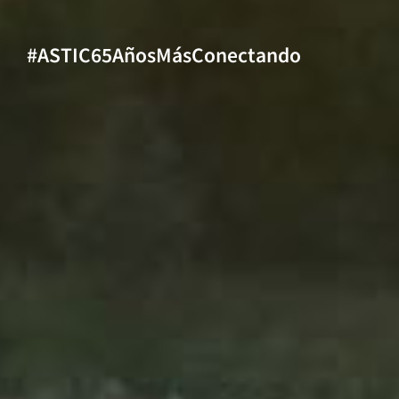
#ASTIC65AñosMásConectando