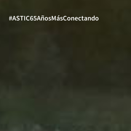
#ASTIC65AñosMásConectando