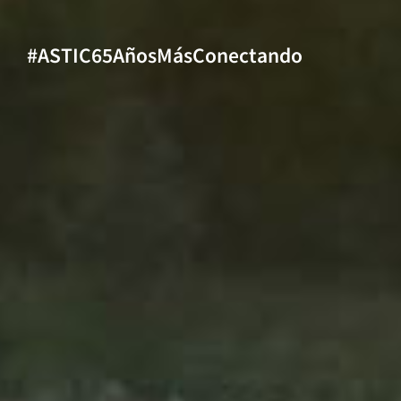
#ASTIC65AñosMásConectando