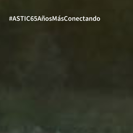
#ASTIC65AñosMásConectando