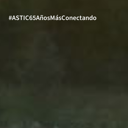
#ASTIC65AñosMásConectando