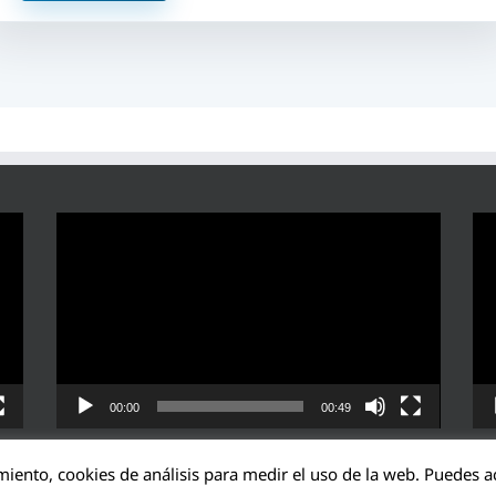
Reproductor
Rep
de
de
vídeo
víd
00:00
00:49
miento, cookies de análisis para medir el uso de la web. Puedes ac