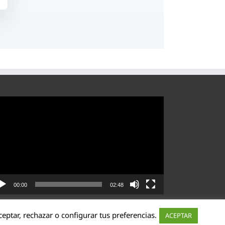
roductor
eo
00:00
02:48
eptar, rechazar o configurar tus preferencias.
ACEPTAR