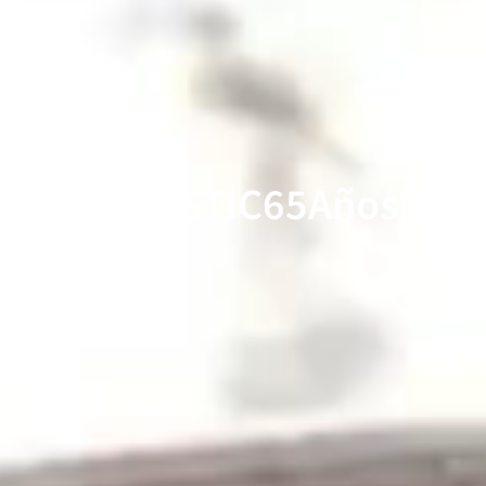
#ASTIC65AñosMás