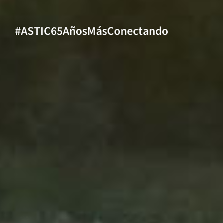
#ASTIC65AñosMásConectando