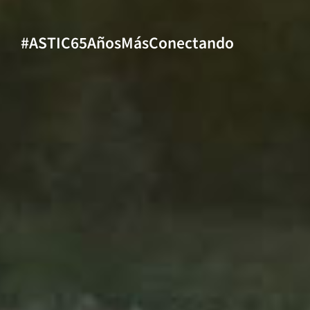
#ASTIC65AñosMásConectando