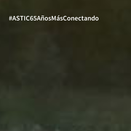
#ASTIC65AñosMásConectando