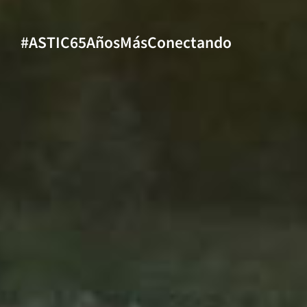
#ASTIC65AñosMásConectando