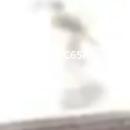
#ASTIC65AñosMás