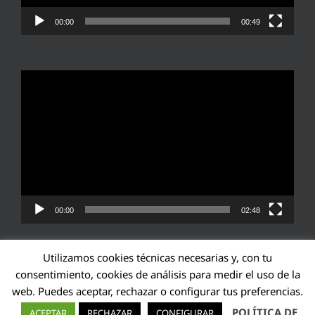
00:00
00:49
Reproductor
de
vídeo
00:00
02:48
Utilizamos cookies técnicas necesarias y, con tu
consentimiento, cookies de análisis para medir el uso de la
web. Puedes aceptar, rechazar o configurar tus preferencias.
Transparencia UE: 571940142138-2
POLÍTICA DE
ACEPTAR
RECHAZAR
CONFIGURAR