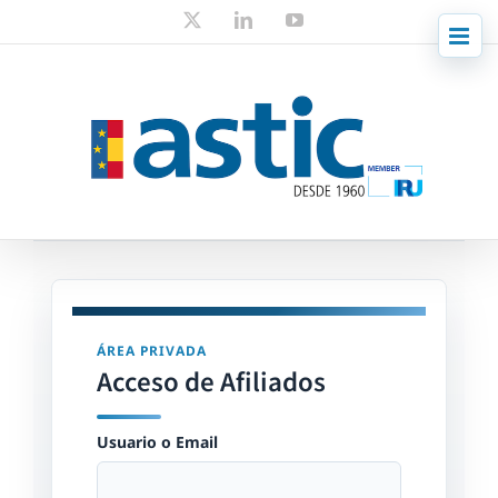
Skip
X
LinkedIn
YouTube
to
content
ÁREA PRIVADA
Acceso de Afiliados
Usuario o Email