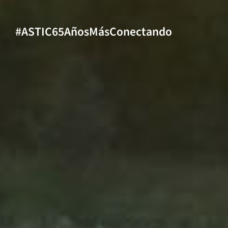
#ASTIC65AñosMásConectando