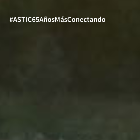
#ASTIC65AñosMásConectando