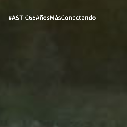
#ASTIC65AñosMásConectando