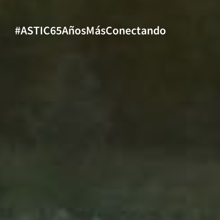
#ASTIC65AñosMásConectando