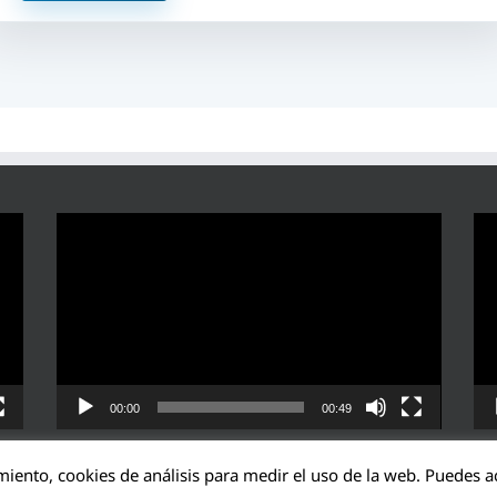
Reproductor
Rep
de
de
vídeo
víd
00:00
00:49
miento, cookies de análisis para medir el uso de la web. Puedes ac