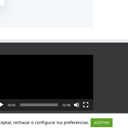
roductor
eo
00:00
02:48
eptar, rechazar o configurar tus preferencias.
ACEPTAR