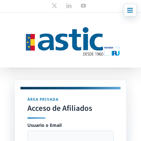
Skip
X
LinkedIn
YouTube
to
content
ÁREA PRIVADA
Acceso de Afiliados
Usuario o Email