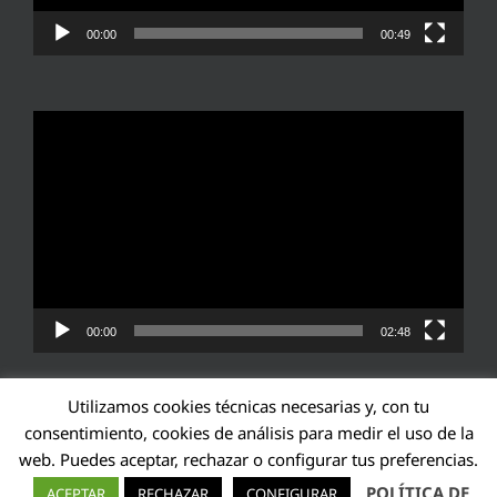
00:00
00:49
Reproductor
de
vídeo
00:00
02:48
Utilizamos cookies técnicas necesarias y, con tu
consentimiento, cookies de análisis para medir el uso de la
web. Puedes aceptar, rechazar o configurar tus preferencias.
Transparencia UE: 571940142138-2
POLÍTICA DE
ACEPTAR
RECHAZAR
CONFIGURAR