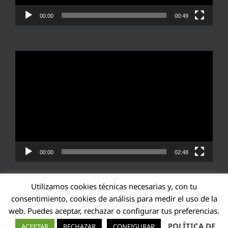
00:00
00:49
Reproductor
de
vídeo
00:00
02:48
Utilizamos cookies técnicas necesarias y, con tu
consentimiento, cookies de análisis para medir el uso de la
web. Puedes aceptar, rechazar o configurar tus preferencias.
Transparencia UE: 571940142138-2
POLÍTICA DE
ACEPTAR
RECHAZAR
CONFIGURAR