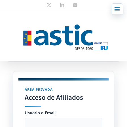
Skip
X
LinkedIn
YouTube
to
content
ÁREA PRIVADA
Acceso de Afiliados
Usuario o Email