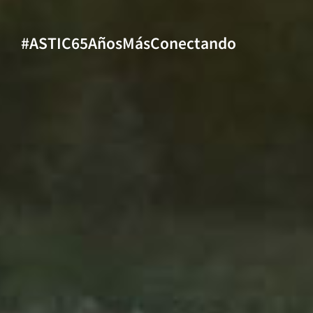
#ASTIC65AñosMásConectando