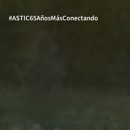
#ASTIC65AñosMásConectando