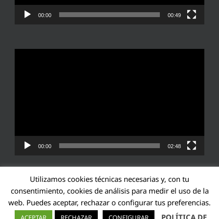
00:00
00:49
Reproductor
de
vídeo
00:00
02:48
Utilizamos cookies técnicas necesarias y, con tu
consentimiento, cookies de análisis para medir el uso de la
web. Puedes aceptar, rechazar o configurar tus preferencias.
Transparencia UE: 571940142138-2
POLÍTICA DE
ACEPTAR
RECHAZAR
CONFIGURAR