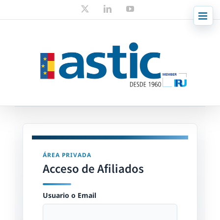
Skip
X
LinkedIn
YouTube
to
content
ÁREA PRIVADA
Acceso de Afiliados
Usuario o Email