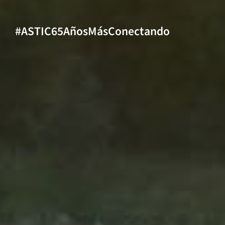
#ASTIC65AñosMásConectando