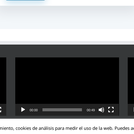
Reproductor
Rep
de
de
vídeo
víd
00:00
00:49
miento, cookies de análisis para medir el uso de la web. Puedes ac