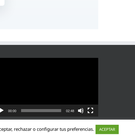
roductor
eo
00:00
02:48
eptar, rechazar o configurar tus preferencias.
ACEPTAR