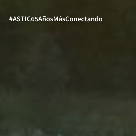
#ASTIC65AñosMásConectando