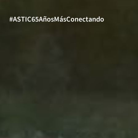
#ASTIC65AñosMásConectando