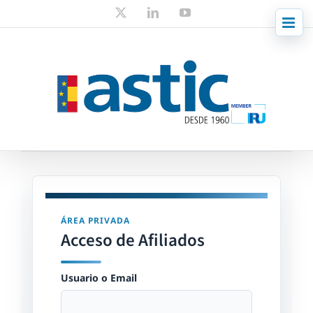
Skip
X
LinkedIn
YouTube
to
content
ÁREA PRIVADA
Acceso de Afiliados
Usuario o Email