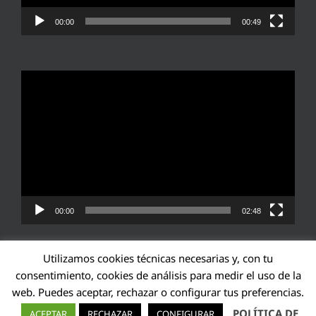
00:00
00:49
Reproductor
de
vídeo
00:00
02:48
Utilizamos cookies técnicas necesarias y, con tu
consentimiento, cookies de análisis para medir el uso de la
web. Puedes aceptar, rechazar o configurar tus preferencias.
Transparencia UE: 571940142138-2
POLÍTICA DE
ACEPTAR
RECHAZAR
CONFIGURAR