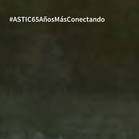
#ASTIC65AñosMásConectando